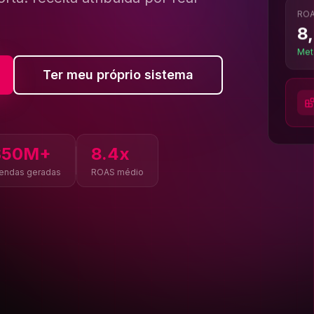
orta:
receita
atribuída
por
real
RO
8
Met
Ter meu próprio sistema
$
50
M+
8.4x
endas geradas
ROAS médio