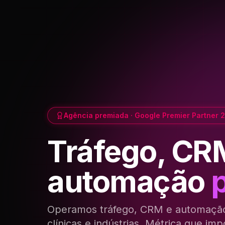
Agência premiada · Google Premier Partner 
Tráfego, CR
automação
commerces.
Operamos
tráfego,
CRM
e
automaçã