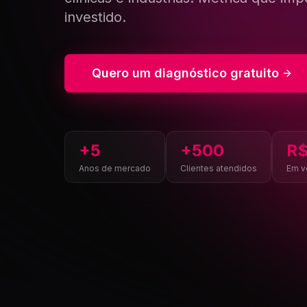
clínicas
e
indústrias.
Métrica
que
imp
investido.
Quero um diagnóstico gratuito
+
5
+
500
R
Anos de mercado
Clientes atendidos
Em v