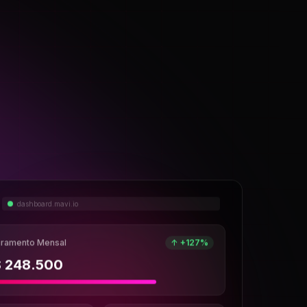
dashboard.mavi.io
uramento Mensal
↑ +127%
$
248.500