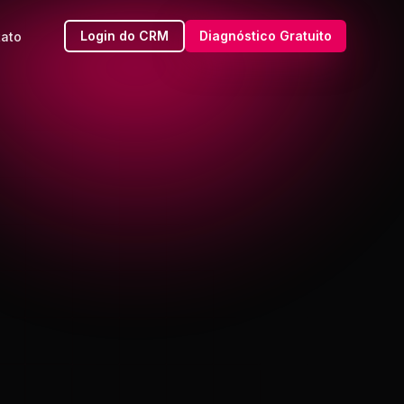
Login do CRM
Diagnóstico Gratuito
tato