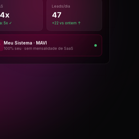
AS
Leads/dia
,4
x
47
a: 5x ✓
+22 vs ontem ↑
Meu Sistema · MAVI
100% seu · sem mensalidade de SaaS