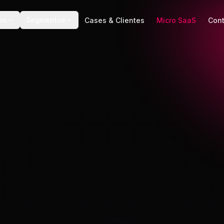
os
Segmentos
Cases & Clientes
Micro SaaS
Con