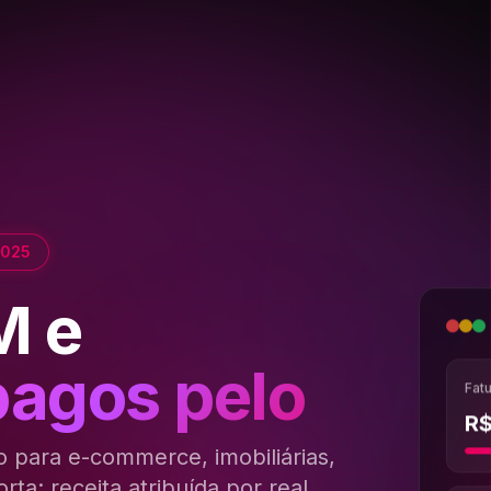
2025
M e
para e-
Fat
R
o
para
e-commerce,
imobiliárias,